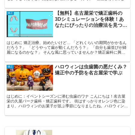
る…」「口元を見られるのが不安…」と感じている方もいらっ...
【無料】名古屋栄で矯正歯科の
矯正
3Dシミュレーションを体験！あ
なたにぴったりの治療法を見つけ
よう!
はじめに 矯正治療、始めたいけど… 「どれくらいの期間がかかるん
だろう？」 「どうやって歯が動くんだろう？」 「自分も歯並びが綺
麗になるのかな？」 そんな風に思っていませんか？矯正歯科に興味
はあるけれど、一歩を踏み出す勇気が出ない方も多いの...
ハロウィンは虫歯菌の悪だくみ？
矯正
矯正中の予防を名古屋栄で学ぶ
はじめに：イベントシーズンに潜む虫歯のワナ こんにちは！名古屋
栄の久屋パーク歯科・矯正歯科です。 街はすっかりオレンジ色に染
まり、ハロウィンのお菓子が並ぶ季節になりましたね。ハロウィンが
終われば、すぐにクリスマスやお正月と、美味しいものが増...