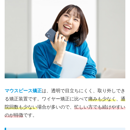
マウスピース矯正
は、透明で目立ちにくく、取り外しでき
る矯正装置です。ワイヤー矯正に比べて
痛みも少なく
、
通
院回数も少ない
場合が多いので、
忙しい方でも続けやすい
のが特徴
です。