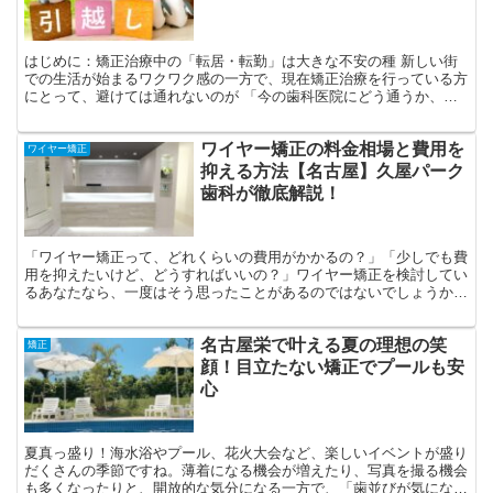
はじめに：矯正治療中の「転居・転勤」は大きな不安の種 新しい街
での生活が始まるワクワク感の一方で、現在矯正治療を行っている方
にとって、避けては通れないのが 「今の歯科医院にどう通うか、あ
るいは転院するか」 という問題です。 矯正治療は、一度...
ワイヤー矯正の料金相場と費用を
ワイヤー矯正
抑える方法【名古屋】久屋パーク
歯科が徹底解説！
「ワイヤー矯正って、どれくらいの費用がかかるの？」「少しでも費
用を抑えたいけど、どうすればいいの？」ワイヤー矯正を検討してい
るあなたなら、一度はそう思ったことがあるのではないでしょうか。
今回は、ワイヤー矯正の料金相場や、費用を抑える方法につ...
名古屋栄で叶える夏の理想の笑
矯正
顔！目立たない矯正でプールも安
心
夏真っ盛り！海水浴やプール、花火大会など、楽しいイベントが盛り
だくさんの季節ですね。薄着になる機会が増えたり、写真を撮る機会
も多くなったりと、開放的な気分になる一方で、「歯並びが気にな