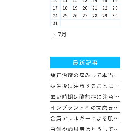
10
11
12
13
14
15
16
17
18
19
20
21
22
23
24
25
26
27
28
29
30
31
« 7月
最新記事
矯正治療の痛みって本当にあるの？歯科医師が解説！体験談も交えてご紹介します
抜歯後に注意することについて
暑い時期は酸蝕症に注意しましょう！
インプラントへの歯磨き粉はどんなものを使えばいいの？
金属アレルギーによる肌荒れや舌の痛みを感じた場合は注意が必要です
虫歯や歯周病はどうして早めの受診が必要なのか