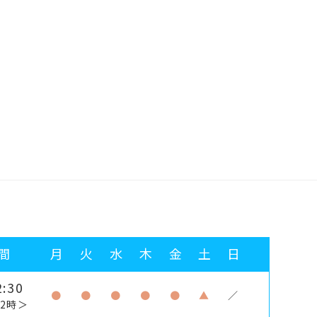
間
月
火
水
木
金
土
日
:30
●
●
●
●
●
▲
／
2時＞