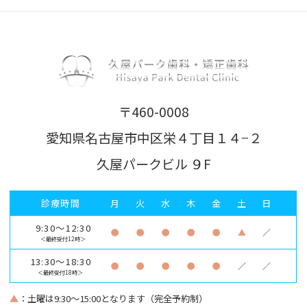
〒460-0008
愛知県名古屋市中区栄４丁目１４−２
久屋パークビル ９F
診療時間
月
火
水
木
金
土
日
9:30～12:30
●
●
●
●
●
▲
／
＜最終受付12時＞
13:30～18:30
●
●
●
●
●
／
／
＜最終受付18時＞
▲
：土曜は9:30～15:00となります（完全予約制）