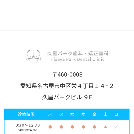
〒460-0008
愛知県名古屋市中区栄４丁目１４−２
久屋パークビル ９F
診療時間
月
火
水
木
金
土
日
9:30～12:30
●
●
●
●
●
▲
／
＜最終受付12時＞