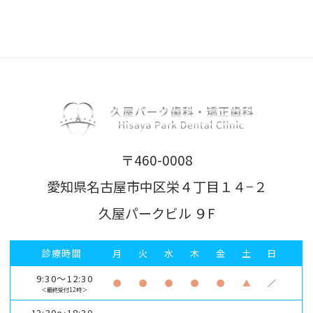
〒460-0008
愛知県名古屋市中区栄４丁目１４−２
久屋パークビル ９F
診療時間
月
火
水
木
金
土
日
9:30～12:30
●
●
●
●
●
▲
／
＜最終受付12時＞
13:30～18:30