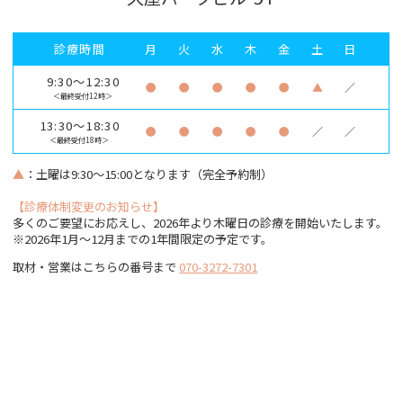
診療時間
月
火
水
木
金
土
日
9:30～12:30
●
●
●
●
●
▲
／
＜最終受付12時＞
13:30～18:30
●
●
●
●
●
／
／
＜最終受付18時＞
▲
：土曜は9:30～15:00となります（完全予約制）
【診療体制変更のお知らせ】
多くのご要望にお応えし、2026年より木曜日の診療を開始いたします。
※2026年1月〜12月までの1年間限定の予定です。
取材・営業はこちらの番号まで
070-3272-7301