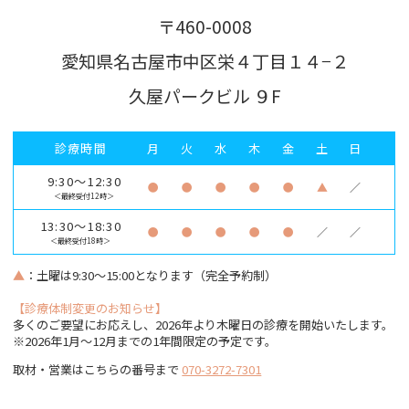
〒460-0008
愛知県名古屋市中区栄４丁目１４−２
久屋パークビル ９F
診療時間
月
火
水
木
金
土
日
9:30～12:30
●
●
●
●
●
▲
／
＜最終受付12時＞
13:30～18:30
●
●
●
●
●
／
／
＜最終受付18時＞
▲
：土曜は9:30～15:00となります（完全予約制）
【診療体制変更のお知らせ】
多くのご要望にお応えし、2026年より木曜日の診療を開始いたします。
※2026年1月〜12月までの1年間限定の予定です。
取材・営業はこちらの番号まで
070-3272-7301