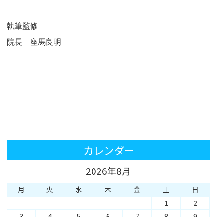
執筆監修
院長 座馬良明
カレンダー
2026年8月
月
火
水
木
金
土
日
1
2
3
4
5
6
7
8
9