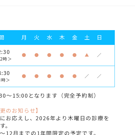
間
月
火
水
木
金
土
日
:30
●
●
●
●
●
▲
／
2時＞
:30
●
●
●
●
●
／
／
8時＞
30～15:00となります（完全予約制）
更のお知らせ】
にお応えし、2026年より木曜日の診療を
す。
1月〜12月までの1年間限定の予定です。