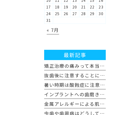
10
11
12
13
14
15
16
17
18
19
20
21
22
23
24
25
26
27
28
29
30
31
« 7月
最新記事
矯正治療の痛みって本当にあるの？歯科医師が解説！体験談も交えてご紹介します
抜歯後に注意することについて
暑い時期は酸蝕症に注意しましょう！
インプラントへの歯磨き粉はどんなものを使えばいいの？
金属アレルギーによる肌荒れや舌の痛みを感じた場合は注意が必要です
虫歯や歯周病はどうして早めの受診が必要なのか