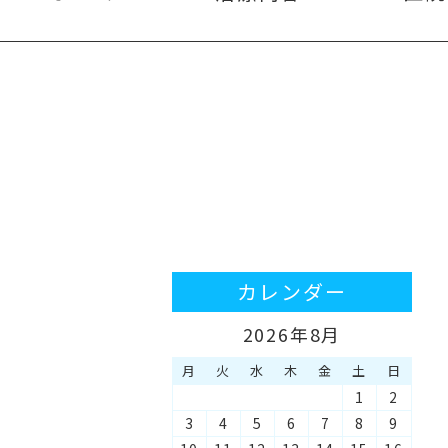
カレンダー
2026年8月
月
火
水
木
金
土
日
1
2
3
4
5
6
7
8
9