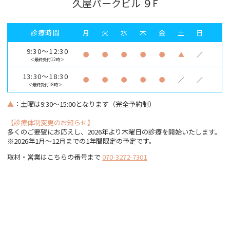
久屋パークビル ９F
診療時間
月
火
水
木
金
土
日
9:30～12:30
●
●
●
●
●
▲
／
＜最終受付12時＞
13:30～18:30
●
●
●
●
●
／
／
＜最終受付18時＞
▲
：土曜は9:30～15:00となります（完全予約制）
【診療体制変更のお知らせ】
多くのご要望にお応えし、2026年より木曜日の診療を開始いたします。
※2026年1月〜12月までの1年間限定の予定です。
取材・営業はこちらの番号まで
070-3272-7301