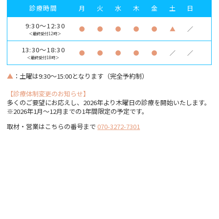
診療時間
月
火
水
木
金
土
日
9:30～12:30
●
●
●
●
●
▲
／
＜最終受付12時＞
13:30～18:30
●
●
●
●
●
／
／
＜最終受付18時＞
▲
：土曜は9:30～15:00となります（完全予約制）
【診療体制変更のお知らせ】
多くのご要望にお応えし、2026年より木曜日の診療を開始いたします。
※2026年1月〜12月までの1年間限定の予定です。
取材・営業はこちらの番号まで
070-3272-7301