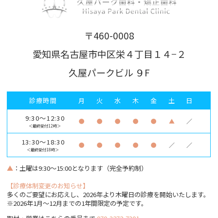
〒460-0008
愛知県名古屋市中区栄４丁目１４−２
久屋パークビル ９F
診療時間
月
火
水
木
金
土
日
9:30～12:30
●
●
●
●
●
▲
／
＜最終受付12時＞
13:30～18:30
●
●
●
●
●
／
／
＜最終受付18時＞
▲
：土曜は9:30～15:00となります（完全予約制）
【診療体制変更のお知らせ】
多くのご要望にお応えし、2026年より木曜日の診療を開始いたします。
※2026年1月〜12月までの1年間限定の予定です。