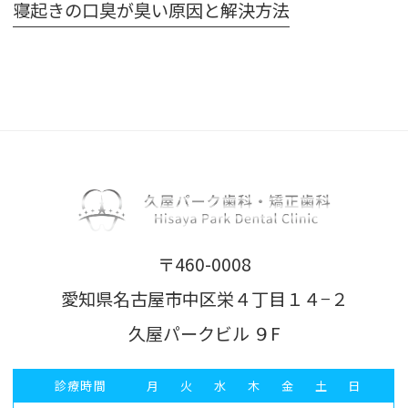
寝起きの口臭が臭い原因と解決方法
〒460-0008
愛知県名古屋市中区栄４丁目１４−２
久屋パークビル ９F
診療時間
月
火
水
木
金
土
日