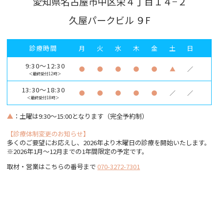
愛知県名古屋市中区栄４丁目１４−２
久屋パークビル ９F
診療時間
月
火
水
木
金
土
日
9:30～12:30
●
●
●
●
●
▲
／
＜最終受付12時＞
13:30～18:30
●
●
●
●
●
／
／
＜最終受付18時＞
▲
：土曜は9:30～15:00となります（完全予約制）
【診療体制変更のお知らせ】
多くのご要望にお応えし、2026年より木曜日の診療を開始いたします。
※2026年1月〜12月までの1年間限定の予定です。
取材・営業はこちらの番号まで
070-3272-7301