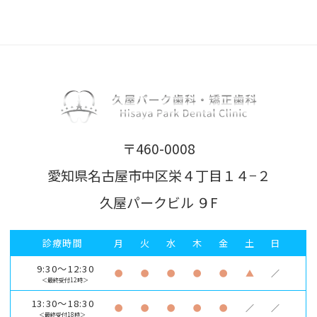
〒460-0008
愛知県名古屋市中区栄４丁目１４−２
久屋パークビル ９F
診療時間
月
火
水
木
金
土
日
9:30～12:30
●
●
●
●
●
▲
／
＜最終受付12時＞
13:30～18:30
●
●
●
●
●
／
／
＜最終受付18時＞