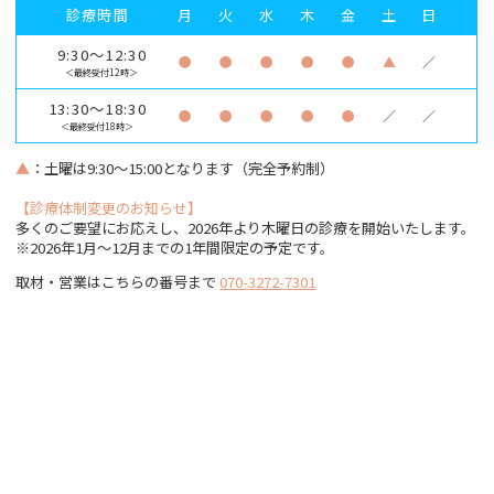
診療時間
月
火
水
木
金
土
日
9:30～12:30
●
●
●
●
●
▲
／
＜最終受付12時＞
13:30～18:30
●
●
●
●
●
／
／
＜最終受付18時＞
▲
：土曜は9:30～15:00となります（完全予約制）
【診療体制変更のお知らせ】
多くのご要望にお応えし、2026年より木曜日の診療を開始いたします。
※2026年1月〜12月までの1年間限定の予定です。
取材・営業はこちらの番号まで
070-3272-7301