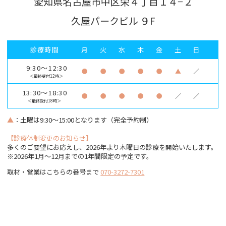
愛知県名古屋市中区栄４丁目１４−２
久屋パークビル ９F
診療時間
月
火
水
木
金
土
日
9:30～12:30
●
●
●
●
●
▲
／
＜最終受付12時＞
13:30～18:30
●
●
●
●
●
／
／
＜最終受付18時＞
▲
：土曜は9:30～15:00となります（完全予約制）
【診療体制変更のお知らせ】
多くのご要望にお応えし、2026年より木曜日の診療を開始いたします。
※2026年1月〜12月までの1年間限定の予定です。
取材・営業はこちらの番号まで
070-3272-7301