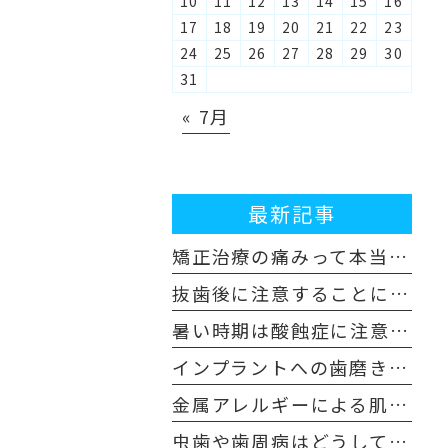
10
11
12
13
14
15
16
17
18
19
20
21
22
23
24
25
26
27
28
29
30
31
« 7月
最新記事
矯正治療の痛みって本当にあるの？歯科医師が解説！体験談も交えてご紹介します
抜歯後に注意することについて
暑い時期は酸蝕症に注意しましょう！
インプラントへの歯磨き粉はどんなものを使えばいいの？
金属アレルギーによる肌荒れや舌の痛みを感じた場合は注意が必要です
虫歯や歯周病はどうして早めの受診が必要なのか