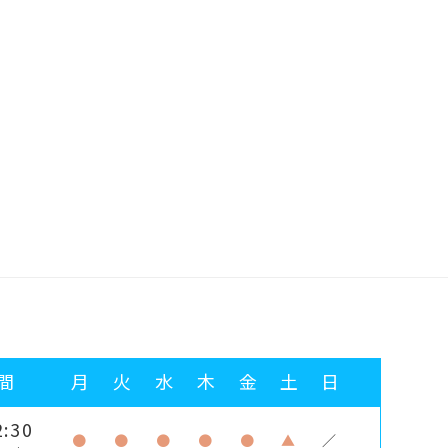
間
月
火
水
木
金
土
日
:30
●
●
●
●
●
▲
／