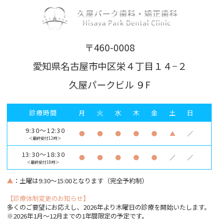
〒460-0008
愛知県名古屋市中区栄４丁目１４−２
久屋パークビル ９F
診療時間
月
火
水
木
金
土
日
9:30～12:30
●
●
●
●
●
▲
／
＜最終受付12時＞
13:30～18:30
●
●
●
●
●
／
／
＜最終受付18時＞
▲
：土曜は9:30～15:00となります（完全予約制）
【診療体制変更のお知らせ】
多くのご要望にお応えし、2026年より木曜日の診療を開始いたします。
※2026年1月〜12月までの1年間限定の予定です。