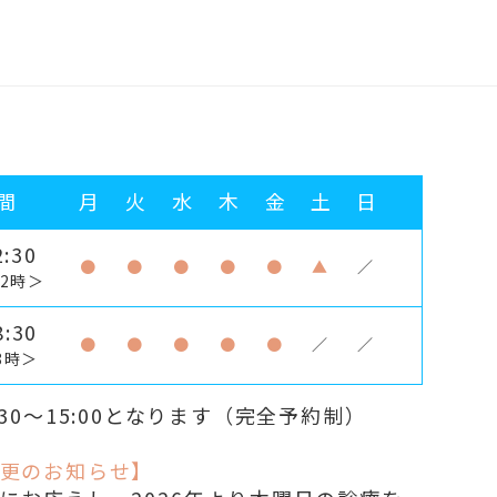
間
月
火
水
木
金
土
日
:30
●
●
●
●
●
▲
／
2時＞
:30
●
●
●
●
●
／
／
8時＞
30～15:00となります（完全予約制）
更のお知らせ】