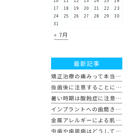
10
11
12
13
14
15
16
17
18
19
20
21
22
23
24
25
26
27
28
29
30
31
« 7月
最新記事
矯正治療の痛みって本当にあるの？歯科医師が解説！体験談も交えてご紹介します
抜歯後に注意することについて
暑い時期は酸蝕症に注意しましょう！
インプラントへの歯磨き粉はどんなものを使えばいいの？
金属アレルギーによる肌荒れや舌の痛みを感じた場合は注意が必要です
虫歯や歯周病はどうして早めの受診が必要なのか