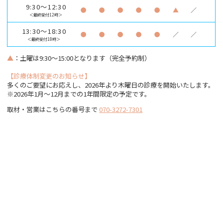
9:30～12:30
●
●
●
●
●
▲
／
＜最終受付12時＞
13:30～18:30
●
●
●
●
●
／
／
＜最終受付18時＞
▲
：土曜は9:30～15:00となります（完全予約制）
【診療体制変更のお知らせ】
多くのご要望にお応えし、2026年より木曜日の診療を開始いたします。
※2026年1月〜12月までの1年間限定の予定です。
取材・営業はこちらの番号まで
070-3272-7301