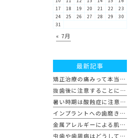
10
11
12
13
14
15
16
17
18
19
20
21
22
23
24
25
26
27
28
29
30
31
« 7月
最新記事
矯正治療の痛みって本当にあるの？歯科医師が解説！体験談も交えてご紹介します
抜歯後に注意することについて
暑い時期は酸蝕症に注意しましょう！
インプラントへの歯磨き粉はどんなものを使えばいいの？
金属アレルギーによる肌荒れや舌の痛みを感じた場合は注意が必要です
虫歯や歯周病はどうして早めの受診が必要なのか