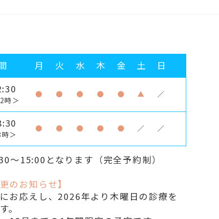
間
月
火
水
木
金
土
日
:30
●
●
●
●
●
▲
／
2時＞
:30
●
●
●
●
●
／
／
8時＞
30～15:00となります（完全予約制）
更のお知らせ】
にお応えし、2026年より木曜日の診療を
す。