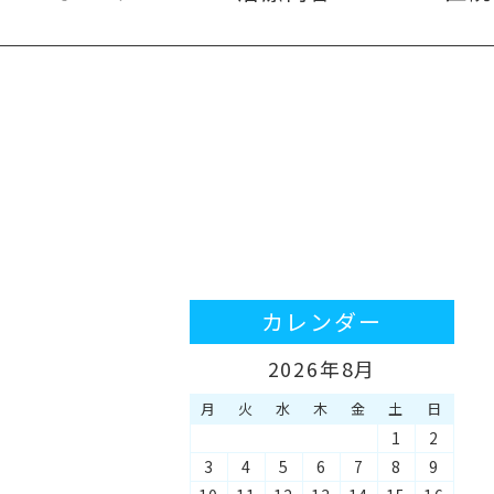
カレンダー
2026年8月
月
火
水
木
金
土
日
1
2
3
4
5
6
7
8
9