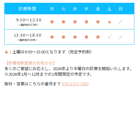
診療時間
月
火
水
木
金
土
日
9:30～12:30
●
●
●
●
●
▲
／
＜最終受付12時＞
13:30～18:30
●
●
●
●
●
／
／
＜最終受付18時＞
▲
：土曜は9:30～15:00となります（完全予約制）
【診療体制変更のお知らせ】
多くのご要望にお応えし、2026年より木曜日の診療を開始いたします。
※2026年1月〜12月までの1年間限定の予定です。
取材・営業はこちらの番号まで
070-3272-7301