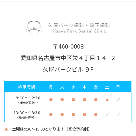
〒460-0008
愛知県名古屋市中区栄４丁目１４−２
久屋パークビル ９F
診療時間
月
火
水
木
金
土
日
9:30～12:30
●
●
●
●
●
▲
／
＜最終受付12時＞
13:30～18:30
●
●
●
●
●
／
／
＜最終受付18時＞
▲
：土曜は9:30～15:00となります（完全予約制）