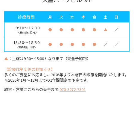
診療時間
月
火
水
木
金
土
日
9:30～12:30
●
●
●
●
●
▲
／
＜最終受付12時＞
13:30～18:30
●
●
●
●
●
／
／
＜最終受付18時＞
▲
：土曜は9:30～15:00となります（完全予約制）
【診療体制変更のお知らせ】
多くのご要望にお応えし、2026年より木曜日の診療を開始いたします。
※2026年1月〜12月までの1年間限定の予定です。
取材・営業はこちらの番号まで
070-3272-7301